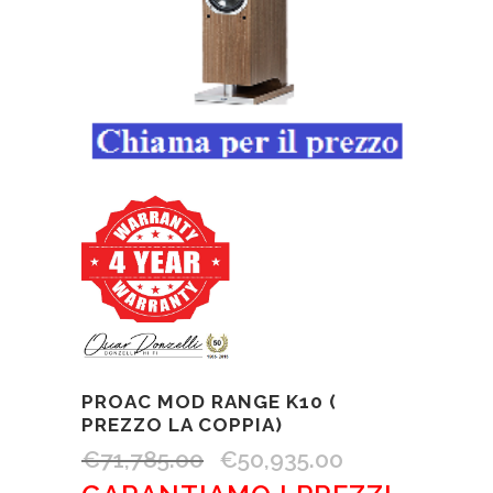
PROAC MOD RANGE K10 (
PREZZO LA COPPIA)
€
71,785.00
€
50,935.00