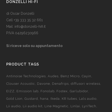
DONZELLI HI-FI
di Oscar Donzelli
Cell +39 333 35 32 661
Mail: info@donzelli-hifi.it
P.IVA 04296230966
Si riceve solo su appuntamento
PRODUCT TAGS
Antinoise Technologies
Audes
Benz Micro
Cayin
Clouser Acoustic
Davone
Denafrips
diffusori wireless
EIZZ
Emission lab
Fonolab
Fostex
Garlubidor
Gold Lion
Gustard
hana
Ikeda
KR tubes
Lals audio
Lii audio
Lii audio kit
Line Magnetic
Linlai
LyriTech