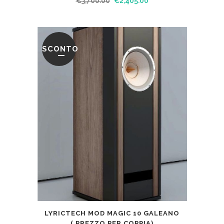
€
3,700.00
€
2,405.00
SCONTO
LYRICTECH MOD MAGIC 10 GALEANO
( PREZZO PER COPPIA)