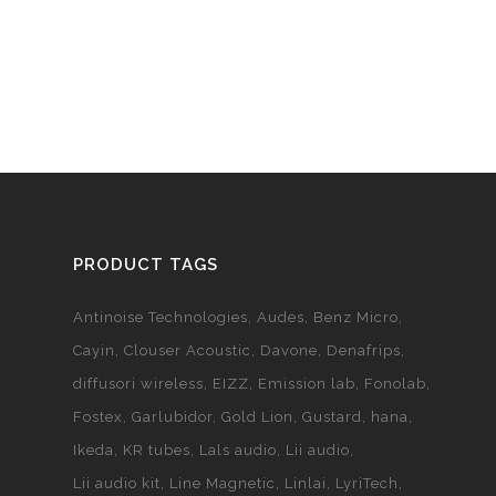
PRODUCT TAGS
Antinoise Technologies
Audes
Benz Micro
Cayin
Clouser Acoustic
Davone
Denafrips
diffusori wireless
EIZZ
Emission lab
Fonolab
Fostex
Garlubidor
Gold Lion
Gustard
hana
Ikeda
KR tubes
Lals audio
Lii audio
Lii audio kit
Line Magnetic
Linlai
LyriTech