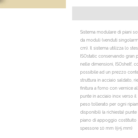
Sistema modulare di piani so
da moduli (venduti singolarmen
cm). Il sistema utilizza lo s
ISOstatic conservando gran pa
nelle dimensioni, ISOshelf, co
possibile ad un prezzo cont
struttura in acciaio saldato,
finitura a forno con vernice a
punte in acciaio inox verso i
peso tollerato per ogni ripia
disponibili (a richiesta) punt
piano di appoggio costituito d
spessore 10 mm (5+5 mm)