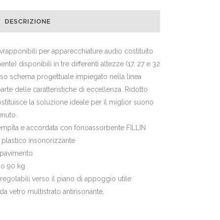
DESCRIZIONE
vrapponibili per apparecchiature audio costituito
te) disponibili in tre differenti altezze (17, 27 e 32
tesso schema progettuale impiegato nella linea
rte delle caratteristiche di eccellenza. Ridotto
stituisce la soluzione ideale per il miglior suono
enuto.
 riempita e accordata con fonoassorbente FILLIN
l plastico insonorizzante
l pavimento
no 90 kg
e regolabili verso il piano di appoggio utile
a vetro multistrato antirisonante,