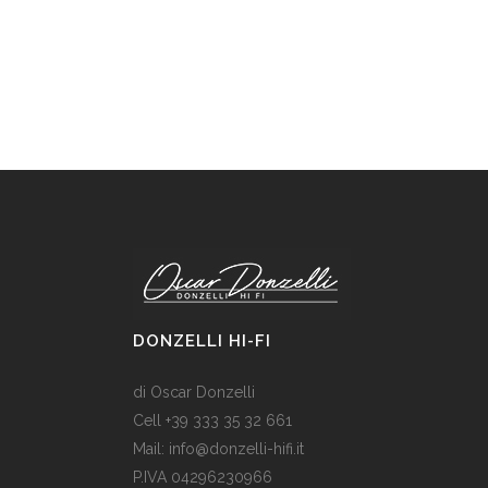
DONZELLI HI-FI
di Oscar Donzelli
Cell +39 333 35 32 661
Mail: info@donzelli-hifi.it
P.IVA 04296230966