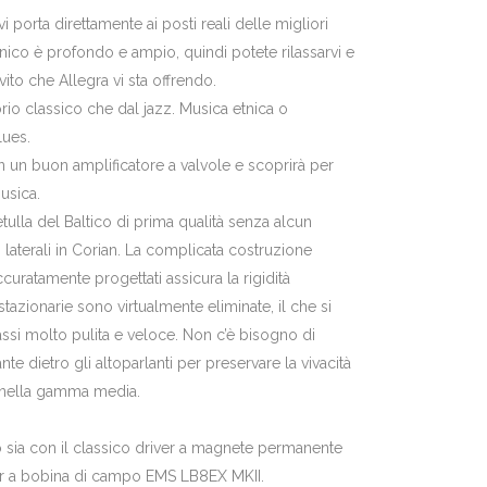
 porta direttamente ai posti reali delle migliori
nico è profondo e ampio, quindi potete rilassarvi e
vito che Allegra vi sta offrendo.
torio classico che dal jazz. Musica etnica o
lues.
n un buon amplificatore a valvole e scoprirà per
musica.
etulla del Baltico di prima qualità senza alcun
 laterali in Corian. La complicata costruzione
curatamente progettati assicura la rigidità
tazionarie sono virtualmente eliminate, il che si
assi molto pulita e veloce. Non c’è bisogno di
e dietro gli altoparlanti per preservare la vivacità
o nella gamma media.
o sia con il classico driver a magnete permanente
r a bobina di campo EMS LB8EX MKII.