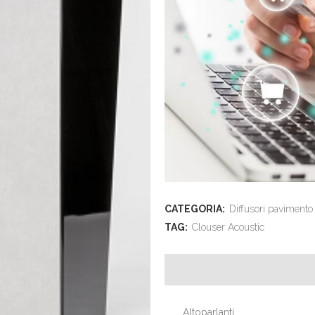
CATEGORIA:
Diffusori pavimento
TAG:
Clouser Acoustic
Altoparlanti