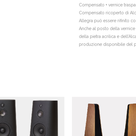
Compensato + vernice trasparen
Compensato ricoperto di Alcant
Allegra può essere rifinito con
Anche al posto della vernice A
della pietra acrilica e dell’A
produzione disponibile del p