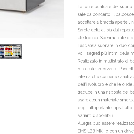
La fonte puntuale del suono vi
sale da concerto. Il palcosce
accettare a braccia aperte l’in
Sarete deliziati sia dal reper
elettronica. Sperimentale o b
Lasciatela suonare in duo co
voi i segreti più intimi della 
Realizzato in multistrato di b
materiale smorzante. Pannelli
interna che contiene canali ac
dell’involucro e che le onde s
traduce in una risposta dei b
usare alcun materiale smorzant
degli altoparlanti soprattutt
Varianti disponibili
Allegra può essere realizzat
EMS LB8 MKII o con un drive