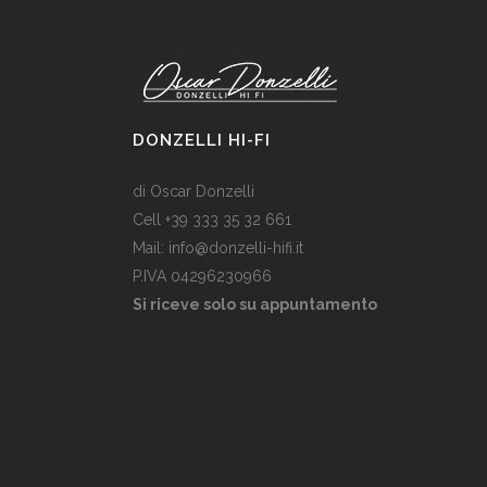
DONZELLI HI-FI
di Oscar Donzelli
Cell +39 333 35 32 661
Mail: info@donzelli-hifi.it
P.IVA 04296230966
Si riceve solo su appuntamento