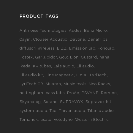
PRODUCT TAGS
Antinoise Technologies
Audes
Benz Micro
Cayin
Clouser Acoustic
Davone
Denafrips
diffusori wireless
EIZZ
Emission lab
Fonolab
Fostex
Garlubidor
Gold Lion
Gustard
hana
Ikeda
KR tubes
Lals audio
Lii audio
Lii audio kit
Line Magnetic
Linlai
LyriTech
LyriTech CR
Muarah
Music tools
Neo Racks
nottingham
pass labs
ProAc
PSVANE
Remton
Skyanalog
Sorane
SUPRAVOX
Supravox Kit
system-audio
Tad
Thivan audio
Titanic audio
Tomanek
usato
Velodyne
Western Electric