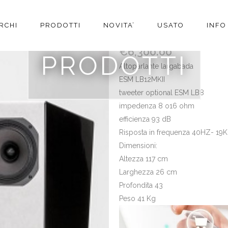
RCHI
PRODOTTI
NOVITA’
USATO
INFO
CLOUSER ACOUSTIC M
€
6,300.00
PRODOTTI
Altoparlante largabada
ESM LB12MKII
tweeter optional ESM LB8
impedenza 8 o16 ohm
efficienza 93 dB
Risposta in frequenza 40HZ- 19
Dimensioni:
Altezza 117 cm
Larghezza 26 cm
Profondita 43
Peso 41 Kg