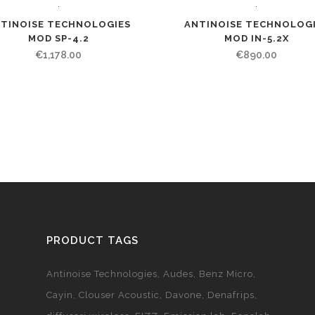
TINOISE TECHNOLOGIES
ANTINOISE TECHNOLOG
MOD SP-4.2
MOD IN-5.2X
€
1,178.00
€
890.00
PRODUCT TAGS
Antinoise Technologies
Audes
Benz Micro
Cayin
Clouser Acoustic
Davone
Denafrips