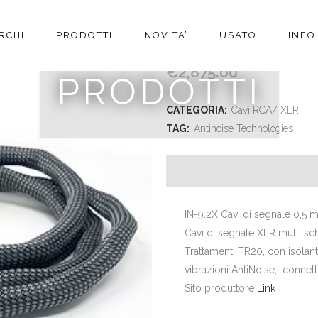
RCHI
PRODOTTI
NOVITA’
USATO
INFO
ANTINOISE TECHNOLOG
€
2,875.00
PRODOTTI
CATEGORIA:
Cavi RCA/ XLR
TAG:
Antinoise Technologies
IN-9.2X Cavi di segnale 0,5 m
Cavi di segnale XLR multi s
Trattamenti TR20, con isolant
vibrazioni AntiNoise, connet
Sito produttore
Link