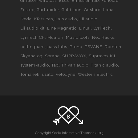
diffusori wireless
EIZZ
Emission lab
Fonolab
Fostex
Garlubidor
Gold Lion
Gustard
hana
Ikeda
KR tubes
Lals audio
Lii audio
Lii audio kit
Line Magnetic
Linlai
LyriTech
LyriTech CR
Muarah
Music tools
Neo Racks
nottingham
pass labs
ProAc
PSVANE
Remton
Skyanalog
Sorane
SUPRAVOX
Supravox Kit
system-audio
Tad
Thivan audio
Titanic audio
Tomanek
usato
Velodyne
Western Electric
Copyright Qode Interactive Themes 2015