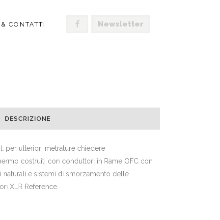
Newsletter
 & CONTATTI
IES MOD IN-9.2X
DESCRIZIONE
t. per ulteriori metrature chiedere
chermo costruiti con conduttori in Rame OFC con
i naturali e sistemi di smorzamento delle
tori XLR Reference.