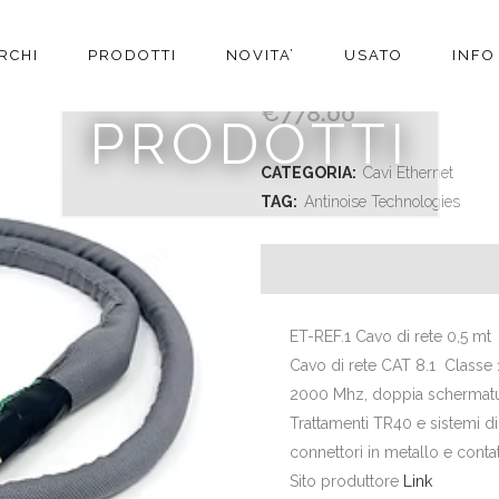
RCHI
PRODOTTI
NOVITA’
USATO
INFO
ANTINOISE TECHNOLOG
€
778.00
PRODOTTI
CATEGORIA:
Cavi Ethernet
TAG:
Antinoise Technologies
ET-REF.1 Cavo di rete 0,5 mt
Cavo di rete CAT 8.1 Classe 1
2000 Mhz, doppia schermatur
Trattamenti TR40 e sistemi d
connettori in metallo e contatt
Sito produttore
Link