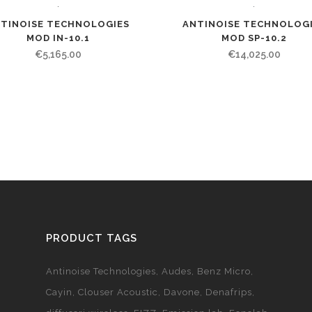
ANTINOISE TECHNOLOG
TINOISE TECHNOLOGIES
MOD SP-10.2
MOD IN-10.1
€
14,025.00
€
5,165.00
PRODUCT TAGS
Antinoise Technologies
Audes
Benz Micro
Cayin
Clouser Acoustic
Davone
Denafrips