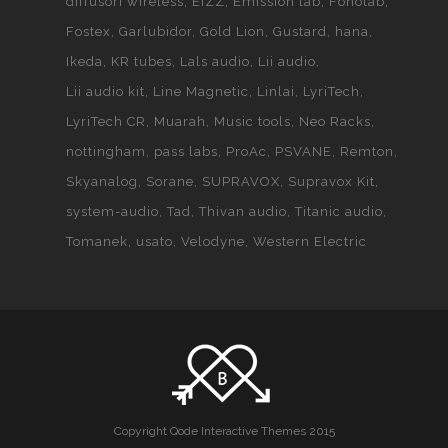
diffusori wireless
EIZZ
Emission lab
Fonolab
Fostex
Garlubidor
Gold Lion
Gustard
hana
Ikeda
KR tubes
Lals audio
Lii audio
Lii audio kit
Line Magnetic
Linlai
LyriTech
LyriTech CR
Muarah
Music tools
Neo Racks
nottingham
pass labs
ProAc
PSVANE
Remton
Skyanalog
Sorane
SUPRAVOX
Supravox Kit
system-audio
Tad
Thivan audio
Titanic audio
Tomanek
usato
Velodyne
Western Electric
Copyright Qode Interactive Themes 2015