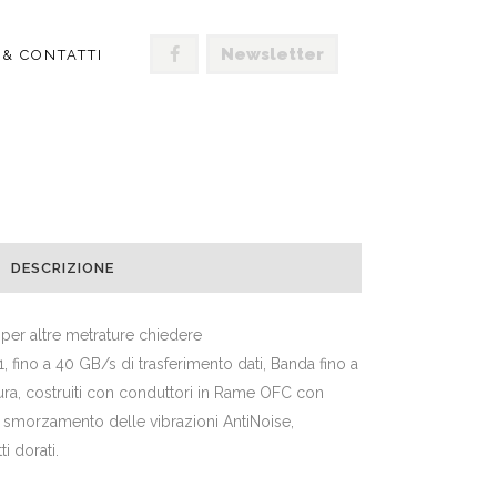
Newsletter
 & CONTATTI
IES MOD ET-REF.1
DESCRIZIONE
 per altre metrature chiedere
, fino a 40 GB/s di trasferimento dati, Banda fino a
a, costruiti con conduttori in Rame OFC con
i smorzamento delle vibrazioni AntiNoise,
i dorati.