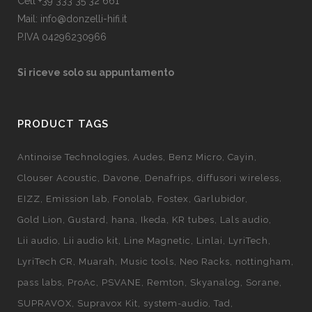
Cell +39 333 35 32 661
Mail: info@donzelli-hifi.it
P.IVA 04296230966
Si riceve solo su appuntamento
PRODUCT TAGS
Antinoise Technologies
Audes
Benz Micro
Cayin
Clouser Acoustic
Davone
Denafrips
diffusori wireless
EIZZ
Emission lab
Fonolab
Fostex
Garlubidor
Gold Lion
Gustard
hana
Ikeda
KR tubes
Lals audio
Lii audio
Lii audio kit
Line Magnetic
Linlai
LyriTech
LyriTech CR
Muarah
Music tools
Neo Racks
nottingham
pass labs
ProAc
PSVANE
Remton
Skyanalog
Sorane
SUPRAVOX
Supravox Kit
system-audio
Tad