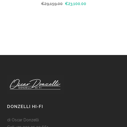
€
29,159.00
€
23,100.00
DONZELLI HI-FI
di Oscar Donzelli