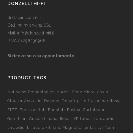
DONZELLI HI-FI
di Oscar Donzelli
Cell +39 333 35 32 661
Mail: info@donzelli-hifi.it
P.IVA 04296230966
Si riceve solo su appuntamento
PRODUCT TAGS
Antinoise Technologies
Audes
Benz Micro
Cayin
Clouser Acoustic
Davone
Denafrips
diffusori wireless
EIZZ
Emission lab
Fonolab
Fostex
Garlubidor
Gold Lion
Gustard
hana
Ikeda
KR tubes
Lals audio
Lii audio
Lii audio kit
Line Magnetic
Linlai
LyriTech