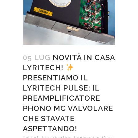
05 LUG
NOVITÀ IN CASA
LYRITECH!
PRESENTIAMO IL
LYRITECH PULSE: IL
PREAMPLIFICATORE
PHONO MC VALVOLARE
CHE STAVATE
ASPETTANDO!
Posted at 11:14h
in
Uncategorized
by
Oscar