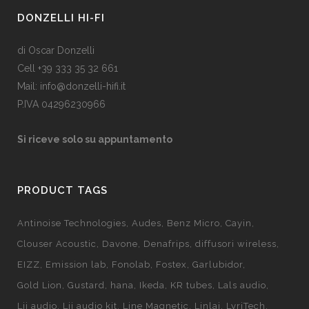
DONZELLI HI-FI
di Oscar Donzelli
Cell +39 333 35 32 661
Mail: info@donzelli-hifi.it
P.IVA 04296230966
Si riceve solo su appuntamento
PRODUCT TAGS
Antinoise Technologies
Audes
Benz Micro
Cayin
Clouser Acoustic
Davone
Denafrips
diffusori wireless
EIZZ
Emission lab
Fonolab
Fostex
Garlubidor
Gold Lion
Gustard
hana
Ikeda
KR tubes
Lals audio
Lii audio
Lii audio kit
Line Magnetic
Linlai
LyriTech