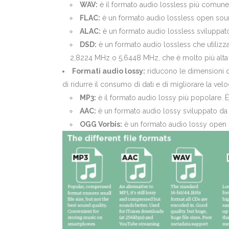
WAV:
è il formato audio lossless più comune. 
FLAC:
è un formato audio lossless open sourc
ALAC:
è un formato audio lossless sviluppato
DSD:
è un formato audio lossless che utilizza
2,8224 MHz o 5,6448 MHz, che è molto più alta 
Formati audio lossy:
riducono le dimensioni d
di ridurre il consumo di dati e di migliorare la vel
MP3:
è il formato audio lossy più popolare. 
AAC:
è un formato audio lossy sviluppato da 
OGG Vorbis:
è un formato audio lossy open so