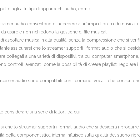
petto agli altri tipi di apparecchi audio, come:
treamer audio consentono di accedere a un’ampia libreria di musica, 
 da usare e non richiedono la gestione di file musicali.
 ascoltare musica in alta qualità, senza la compressione che si verifi
ante assicurarsi che lo streamer supporti i formati audio che si deside
collegati a una varietà di dispositivi, tra cui computer, smartphone, t
o controlli avanzati, come la possibilità di creare playlist, regolare i
treamer audio sono compatibili con i comandi vocali, che consentono d
considerare una serie di fattori, tra cui:
si che lo streamer supporti i formati audio che si desidera riprodurre.
ità della componentistica interna influisce sulla qualità del suono ripr