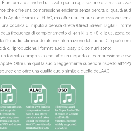
È un formato standard utilizzato per la registrazione e la masterizzaz
e che offre una compressione efficiente senza perdita di qualità aud
 da Apple. È simile al FLAC, ma offre un’ulteriore compressione senza 
 una codifica di impulsi a densità diretta (Direct Stream Digital). I 
della frequenza di campionamento di 44,1 kHz o 48 kHz utilizzata dai
ei file audio eliminando alcune informazioni del suono. Ciò può comp
ocità di riproduzione. I formati audio lossy più comuni sono:
È un formato compresso che offre un rapporto di compressione elevato 
Apple. Offre una qualità audio leggermente superiore rispetto all’MP3
urce che offre una qualità audio simile a quella dell’AAC.