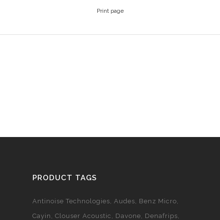
Print page
PRODUCT TAGS
Antinoise Technologies
Audes
Benz Micro
Cayin
Clouser Acoustic
Davone
Denafrips