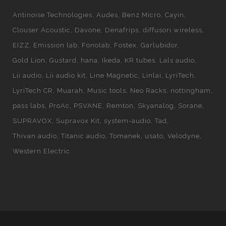
Antinoise Technologies
Audes
Benz Micro
Cayin
Clouser Acoustic
Davone
Denafrips
diffusori wireless
EIZZ
Emission lab
Fonolab
Fostex
Garlubidor
Gold Lion
Gustard
hana
Ikeda
KR tubes
Lals audio
Lii audio
Lii audio kit
Line Magnetic
Linlai
LyriTech
LyriTech CR
Muarah
Music tools
Neo Racks
nottingham
pass labs
ProAc
PSVANE
Remton
Skyanalog
Sorane
SUPRAVOX
Supravox Kit
system-audio
Tad
Thivan audio
Titanic audio
Tomanek
usato
Velodyne
Western Electric