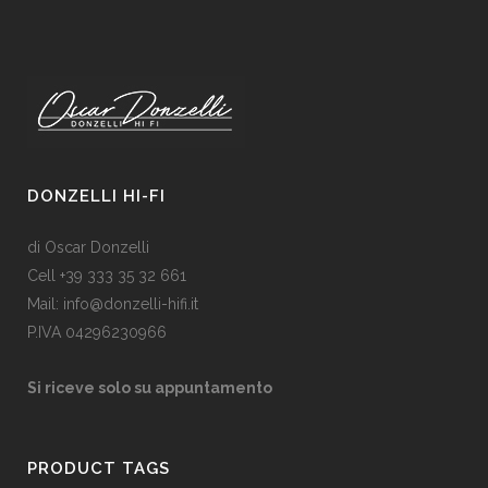
DONZELLI HI-FI
di Oscar Donzelli
Cell +39 333 35 32 661
Mail: info@donzelli-hifi.it
P.IVA 04296230966
Si riceve solo su appuntamento
PRODUCT TAGS