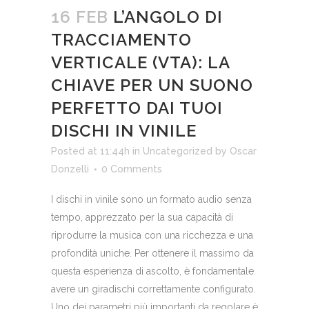
16 FEB
L’ANGOLO DI
TRACCIAMENTO
VERTICALE (VTA): LA
CHIAVE PER UN SUONO
PERFETTO DAI TUOI
DISCHI IN VINILE
Posted at 11:44h
in
Uncategorized
by
Oscar
Donzelli
0 Comments
I dischi in vinile sono un formato audio senza
tempo, apprezzato per la sua capacità di
riprodurre la musica con una ricchezza e una
profondità uniche. Per ottenere il massimo da
questa esperienza di ascolto, è fondamentale
avere un giradischi correttamente configurato.
Uno dei parametri più importanti da regolare è