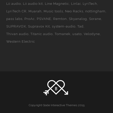
Lii audio
Lii audio kit
Line Magnetic
Linlai
LyriTech
LyriTech CR
Muarah
Music tools
Neo Racks
nottingham
pass labs
ProAc
PSVANE
Remton
Skyanalog
Sorane
SUPRAVOX
Supravox Kit
system-audio
Tad
Thivan audio
Titanic audio
Tomanek
usato
Velodyne
Western Electric
Copyright Qode Interactive Themes 2015