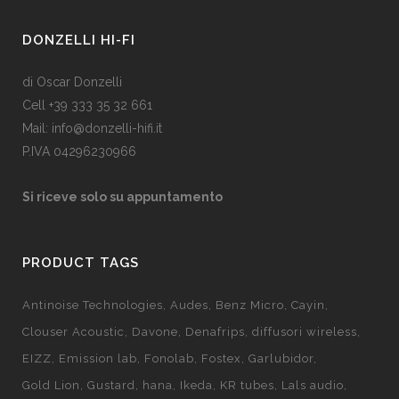
DONZELLI HI-FI
di Oscar Donzelli
Cell +39 333 35 32 661
Mail: info@donzelli-hifi.it
P.IVA 04296230966
Si riceve solo su appuntamento
PRODUCT TAGS
Antinoise Technologies
Audes
Benz Micro
Cayin
Clouser Acoustic
Davone
Denafrips
diffusori wireless
EIZZ
Emission lab
Fonolab
Fostex
Garlubidor
Gold Lion
Gustard
hana
Ikeda
KR tubes
Lals audio