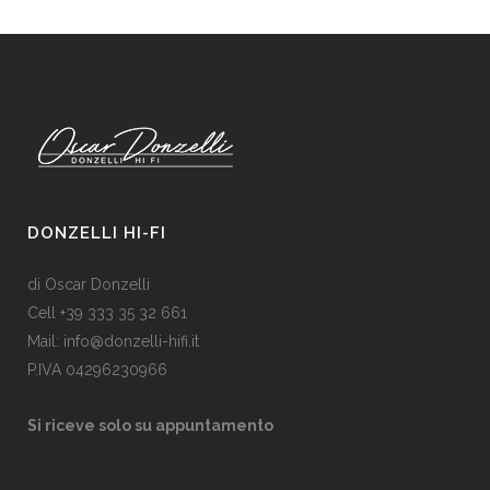
DONZELLI HI-FI
di Oscar Donzelli
Cell +39 333 35 32 661
Mail: info@donzelli-hifi.it
P.IVA 04296230966
Si riceve solo su appuntamento