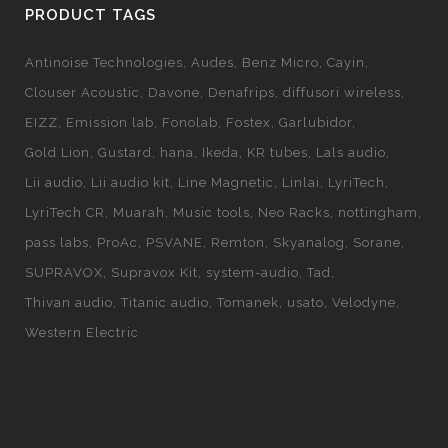
PRODUCT TAGS
Antinoise Technologies
Audes
Benz Micro
Cayin
Clouser Acoustic
Davone
Denafrips
diffusori wireless
EIZZ
Emission lab
Fonolab
Fostex
Garlubidor
Gold Lion
Gustard
hana
Ikeda
KR tubes
Lals audio
Lii audio
Lii audio kit
Line Magnetic
Linlai
LyriTech
LyriTech CR
Muarah
Music tools
Neo Racks
nottingham
pass labs
ProAc
PSVANE
Remton
Skyanalog
Sorane
SUPRAVOX
Supravox Kit
system-audio
Tad
Thivan audio
Titanic audio
Tomanek
usato
Velodyne
Western Electric