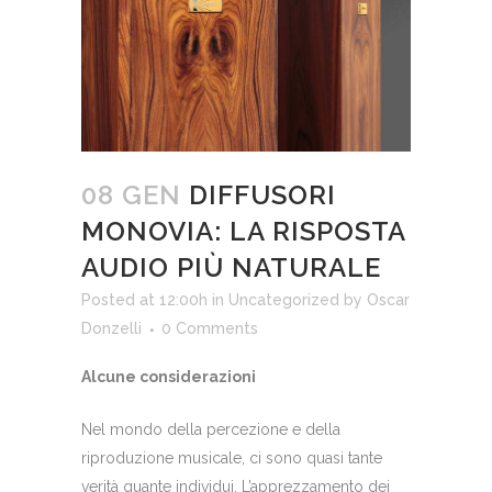
08 GEN
DIFFUSORI
MONOVIA: LA RISPOSTA
AUDIO PIÙ NATURALE
Posted at 12:00h
in
Uncategorized
by
Oscar
Donzelli
0 Comments
Alcune considerazioni
Nel mondo della percezione e della
riproduzione musicale, ci sono quasi tante
verità quante individui. L’apprezzamento dei