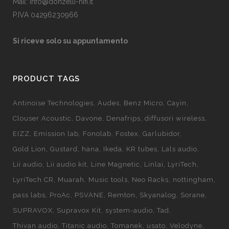
Mail: info@donzelli-hifi.it
P.IVA 04296230966
Si riceve solo su appuntamento
PRODUCT TAGS
Antinoise Technologies
Audes
Benz Micro
Cayin
Clouser Acoustic
Davone
Denafrips
diffusori wireless
EIZZ
Emission lab
Fonolab
Fostex
Garlubidor
Gold Lion
Gustard
hana
Ikeda
KR tubes
Lals audio
Lii audio
Lii audio kit
Line Magnetic
Linlai
LyriTech
LyriTech CR
Muarah
Music tools
Neo Racks
nottingham
pass labs
ProAc
PSVANE
Remton
Skyanalog
Sorane
SUPRAVOX
Supravox Kit
system-audio
Tad
Thivan audio
Titanic audio
Tomanek
usato
Velodyne