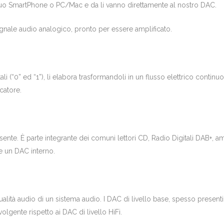
tuo SmartPhone o PC/Mac e da li vanno direttamente al nostro DAC.
segnale audio analogico, pronto per essere
amplificato.
li (“0” ed “1”), li elabora trasformandoli in un flusso elettrico continuo
catore.
te. È parte integrante dei comuni lettori CD, Radio Digitali DAB+, amp
e un DAC interno.
alità audio di un sistema audio. I DAC di livello base, spesso presenti 
gente rispetto ai DAC di livello HiFi.