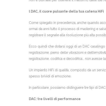
non è ottimale per ottenere il massimo dalle tue reg
l DAC, il cuore pulsante della tua catena HiFi
Come spiegato in precedenza, anche quando ascolti 
ormai da anni tutto il processo di mastering e salv
registrare il segnale alla risoluzione più alta possib
Ecco quindi che dotarsi oggi di un DAC casalingo d
registrazione, pieno delle vibrazioni e dell’emotivi
registrazione, codifica e decodifica… non avesse la
Un impianto HiFi di qualità, composto da un servizio
spesso brividi di emozione.
In particolare, possiamo distinguere tre tipi di DAC
DAC: tre livelli di performance