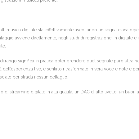
istrazioni musicali preferite.
musica digitale stai effettivamente ascoltando un segnale analogico. D
ataggio avviene direttamente, negli studi di registrazione, in digitale 
ile.
i rango significa in pratica poter prendere quel segnale puro ultra ri
tà dell’esperienza live, e sentirlo ritrasformato in vera voce e note e p
sciato per strada nessun dettaglio.
 di streaming digitale in alta qualità, un DAC di alto livello, un buon a
: