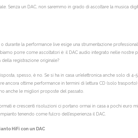
tale. Senza un DAC, non saremmo in grado di ascoltare la musica digit
o durante la performance live esige una strumentazione professionale di 
iamo porre come ascoltatori è: il DAC audio integrato nelle nostre per
à della registrazione originale?
isposta, spesso, è no. Se si ha in casa un’elettronica anche solo di 4-5
e ancora ottime performance in termini di lettura CD (solo trasporto)
ano anche le migliori proposte del passato.
rmati e crescenti risoluzioni ci portano ormai in casa a pochi euro mili
 impianto tenendo come fulcro dell’esperienza il DAC.
ianto HiFi con un DAC