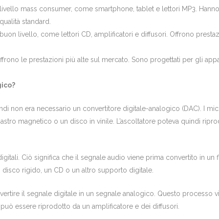
di livello mass consumer, come smartphone, tablet e lettori MP3. Han
 qualità standard.
i buon livello, come lettori CD, amplificatori e diffusori. Offrono pres
rono le prestazioni più alte sul mercato. Sono progettati per gli appa
gico?
ndi non era necessario un convertitore digitale-analogico (DAC). I mic
tro magnetico o un disco in vinile. L’ascoltatore poteva quindi riprod
itali. Ciò significa che il segnale audio viene prima convertito in un f
 disco rigido, un CD o un altro supporto digitale.
onvertire il segnale digitale in un segnale analogico. Questo processo
può essere riprodotto da un amplificatore e dei diffusori.