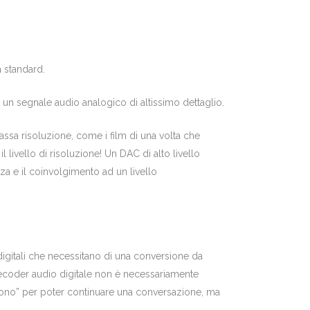
à standard.
in un segnale audio analogico di altissimo dettaglio.
assa risoluzione, come i film di una volta che
 livello di risoluzione! Un DAC di alto livello
enza e il coinvolgimento ad un livello
digitali che necessitano di una conversione da
decoder audio digitale
non è necessariamente
ono” per
poter continuare una conversazione, ma