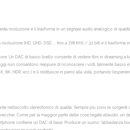
dia risoluzione e li trasforma in un segnale audio analogico di qualit
ma risoluzione (HD, UHD, DSD, … fino a 778 KHz / 32 bit) e li trasforma 
sore. Un DAC di basso livello consente di vedere film in streaming a b
oggi non consentono neppure di riconoscere i volti, talmente basso è il
4K, 8K, HDR, ecc.) e li restituisce in pieno alla vista, portando l’esperi
nte nell’ascolto stereofonico di qualità. Sempre più sono le sorgenti 
e orecchie. Come per la maggior parte delle cose legate all’audio, un 
artphone contiene un DAC di base. Produce un suono “abbastanza
bu