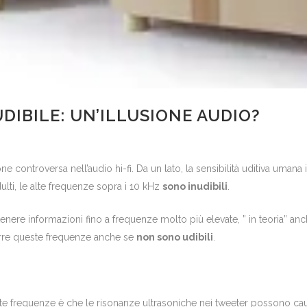
DIBILE: UN’ILLUSIONE AUDIO?
controversa nell’audio hi-fi. Da un lato, la sensibilità uditiva umana in
ulti, le alte frequenze sopra i 10 kHz
sono inudibili
.
ontenere informazioni fino a frequenze molto più elevate, ” in teoria” 
urre queste frequenze anche se
non sono udibili
.
lte frequenze è che le risonanze ultrasoniche nei tweeter possono c