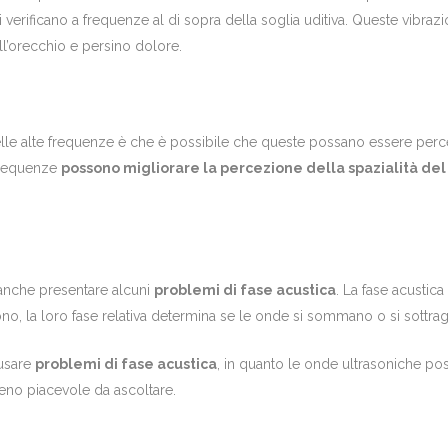
verificano a frequenze al di sopra della soglia uditiva. Queste vibraz
l’orecchio e persino dolore.
elle alte frequenze è che è possibile che queste possano essere per
 frequenze
possono migliorare la percezione della spazialità de
 anche presentare alcuni
problemi di fase acustica
. La fase acustic
 la loro fase relativa determina se le onde si sommano o si sottra
ausare
problemi di fase acustica
, in quanto le onde ultrasoniche po
no piacevole da ascoltare.