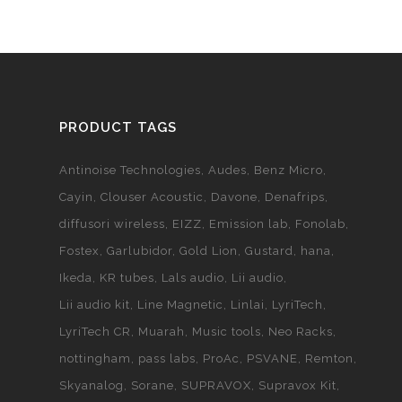
PRODUCT TAGS
Antinoise Technologies
Audes
Benz Micro
Cayin
Clouser Acoustic
Davone
Denafrips
diffusori wireless
EIZZ
Emission lab
Fonolab
Fostex
Garlubidor
Gold Lion
Gustard
hana
Ikeda
KR tubes
Lals audio
Lii audio
Lii audio kit
Line Magnetic
Linlai
LyriTech
LyriTech CR
Muarah
Music tools
Neo Racks
nottingham
pass labs
ProAc
PSVANE
Remton
Skyanalog
Sorane
SUPRAVOX
Supravox Kit