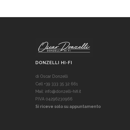
DONZELLI HI-FI
di Oscar Donzelli
Cell +39 333 35 32 661
Mail: info@donzelli-hifi.it
P.IVA 04296230966
Si riceve solo su appuntamento