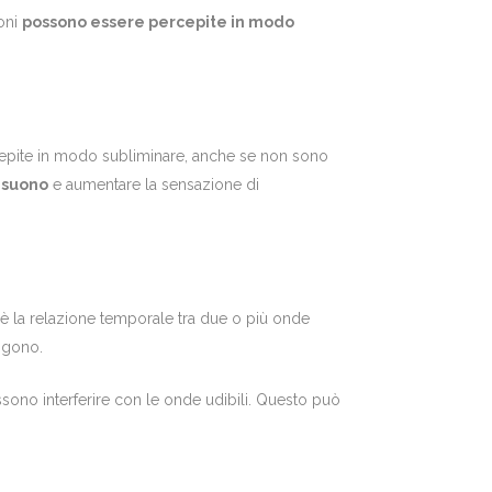
ioni
possono essere percepite in modo
cepite in modo subliminare, anche se non sono
l suono
e aumentare la sensazione di
a è la relazione temporale tra due o più onde
ggono.
ssono interferire con le onde udibili. Questo può