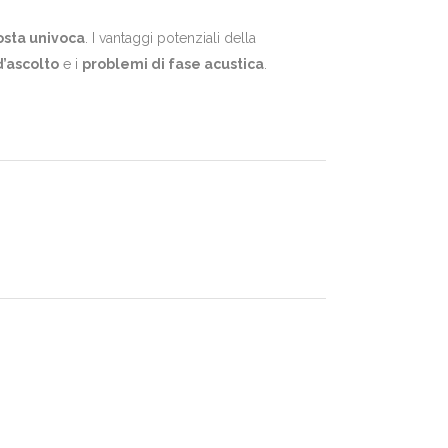
osta univoca
. I vantaggi potenziali della
d’ascolto
e i
problemi di fase acustica
.