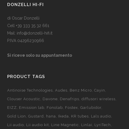
DONZELLI HI-FI
di Oscar Donzelli
Cell +39 333 35 32 661
Mail: info@donzelli-hifi.it
P.IVA 04296230966
Si riceve solo su appuntamento
PRODUCT TAGS
Antinoise Technologies
Audes
Benz Micro
Cayin
Clouser Acoustic
Davone
Denafrips
diffusori wireless
EIZZ
Emission lab
Fonolab
Fostex
Garlubidor
Gold Lion
Gustard
hana
Ikeda
KR tubes
Lals audio
Lii audio
Lii audio kit
Line Magnetic
Linlai
LyriTech